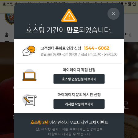
홈
회사연혁
오시는 길
소화기
감지기
유도등
스프링쿨